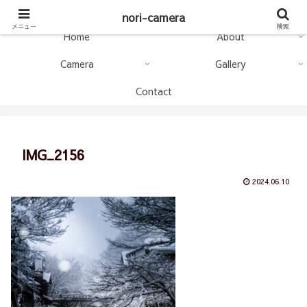
nori-camera
nori-camera
メニュー
検索
Home
About
Camera
Gallery
Contact
IMG_2156
2024.06.10