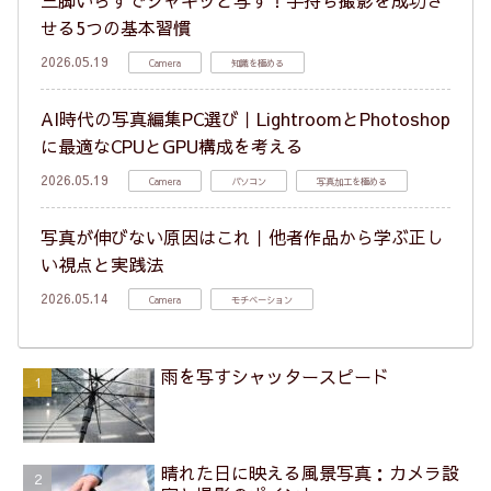
三脚いらずでシャキッと写す！手持ち撮影を成功さ
せる5つの基本習慣
2026.05.19
Camera
知識を極める
AI時代の写真編集PC選び｜LightroomとPhotoshop
に最適なCPUとGPU構成を考える
2026.05.19
Camera
パソコン
写真加工を極める
写真が伸びない原因はこれ｜他者作品から学ぶ正し
い視点と実践法
2026.05.14
Camera
モチベーション
雨を写すシャッタースピード
晴れた日に映える風景写真：カメラ設