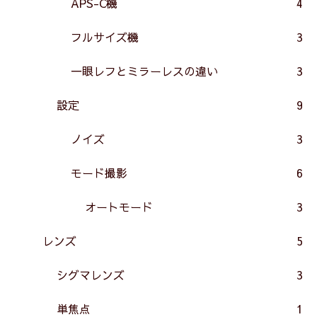
APS-C機
4
フルサイズ機
3
一眼レフとミラーレスの違い
3
設定
9
ノイズ
3
モード撮影
6
オートモード
3
レンズ
5
シグマレンズ
3
単焦点
1