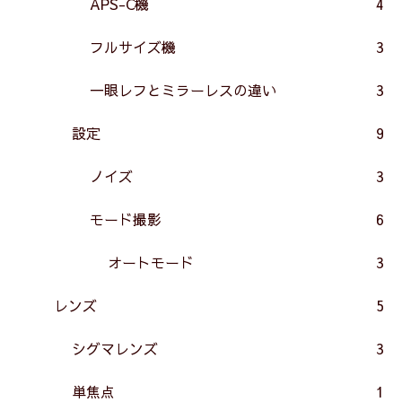
APS-C機
4
フルサイズ機
3
一眼レフとミラーレスの違い
3
設定
9
ノイズ
3
モード撮影
6
オートモード
3
レンズ
5
シグマレンズ
3
単焦点
1