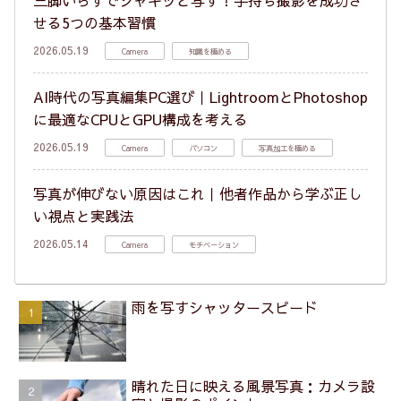
三脚いらずでシャキッと写す！手持ち撮影を成功さ
せる5つの基本習慣
2026.05.19
Camera
知識を極める
AI時代の写真編集PC選び｜LightroomとPhotoshop
に最適なCPUとGPU構成を考える
2026.05.19
Camera
パソコン
写真加工を極める
写真が伸びない原因はこれ｜他者作品から学ぶ正し
い視点と実践法
2026.05.14
Camera
モチベーション
雨を写すシャッタースピード
晴れた日に映える風景写真：カメラ設