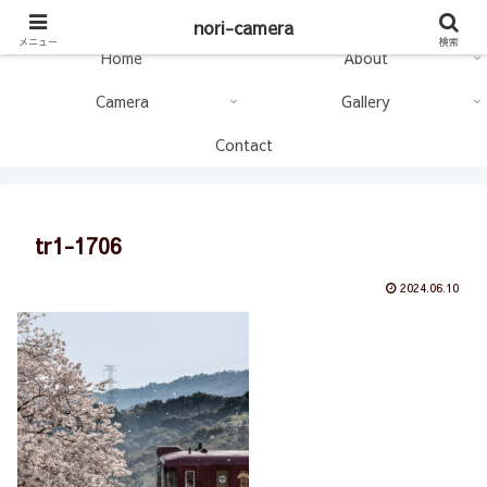
nori-camera
nori-camera
メニュー
検索
Home
About
Camera
Gallery
Contact
tr1-1706
2024.06.10