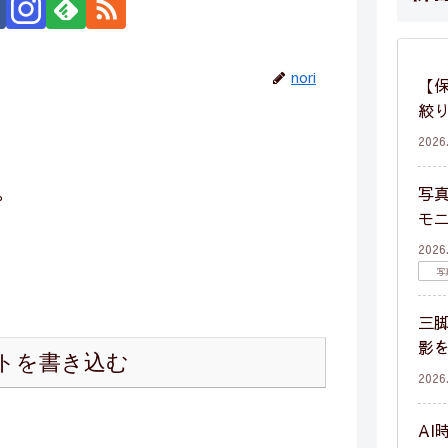
nori
【保
絞
2026
。
写
モ
2026
写
三
影
トを書き込む
2026
AI