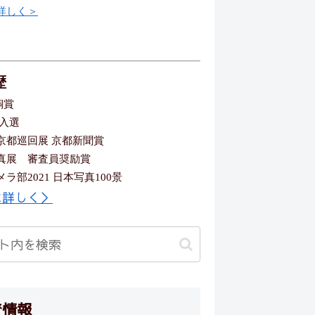
詳しく＞
歴
銅賞
 入選
京都巡回展 京都新聞賞
真展 審査員奨励賞
ラ部2021 日本写真100景
に詳しく＞
着情報