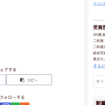
さらに
受賞
JPS展 
二科展
二科展
総合写
東京カメ
さら
ェアする
コピー
iをフォローする
新