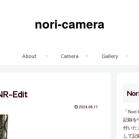
nori-camera
About
Camera
Gallery
NR-Edit
Nor
2024.06.11
「Nor
記録を
付いた
して記