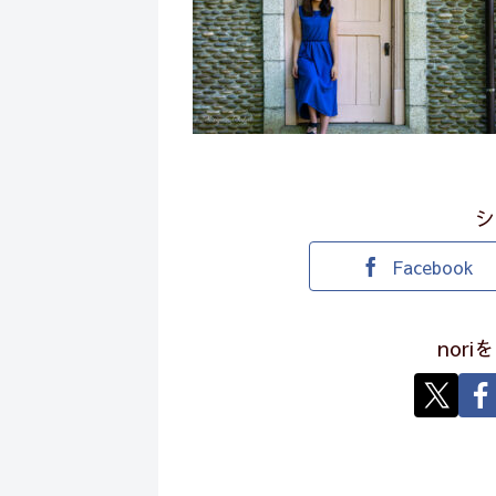
シ
Facebook
nor