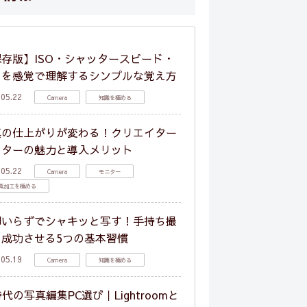
存版】ISO・シャッタースピード・
りを感覚で理解するシンプルな覚え方
.05.22
Camera
知識を極める
真の仕上がりが変わる！クリエイター
ニターの魅力と導入メリット
.05.22
Camera
モニター
真加工を極める
脚いらずでシャキッと写す！手持ち撮
を成功させる5つの基本習慣
.05.19
Camera
知識を極める
時代の写真編集PC選び｜Lightroomと