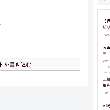
【保
。
絞
2026
写
モ
2026
トを書き込む
写
三
影
2026
AI