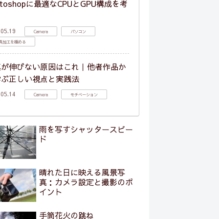
otoshopに最適なCPUとGPU構成を考
る
.05.19
Camera
パソコン
真加工を極める
真が伸びない原因はこれ｜他者作品か
学ぶ正しい視点と実践法
.05.14
Camera
モチベーション
雨を写すシャッタースピー
ド
晴れた日に映える風景写
真：カメラ設定と撮影のポ
イント
手筒花火の跳ね