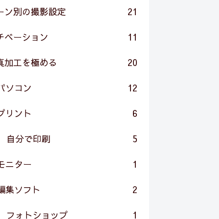
ーン別の撮影設定
21
チベーション
11
真加工を極める
20
パソコン
12
プリント
6
自分で印刷
5
モニター
1
編集ソフト
2
フォトショップ
1