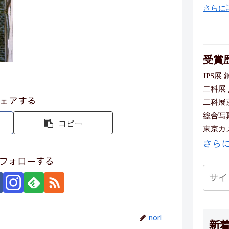
さらに
受賞
JPS展 
二科展
ェアする
二科展
総合写
コピー
東京カメ
さら
iをフォローする
nori
新