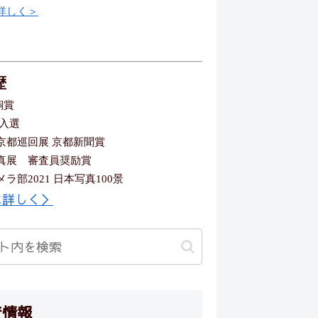
詳しく＞
歴
銅賞
 入選
京都巡回展 京都新聞賞
真展 審査員奨励賞
ラ部2021 日本写真100景
に詳しく＞
着情報