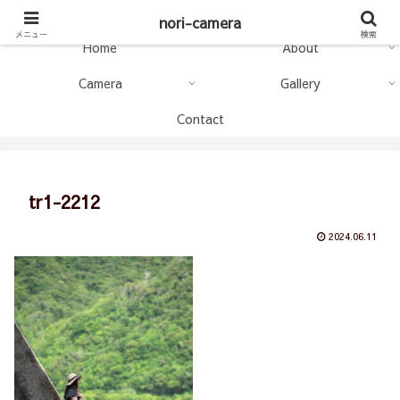
nori-camera
nori-camera
メニュー
検索
Home
About
Camera
Gallery
Contact
tr1-2212
2024.06.11