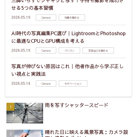
三脚いらずでシャキッと写す！手持ち撮影を成功さ
せる5つの基本習慣
2026.05.19
Camera
知識を極める
AI時代の写真編集PC選び｜LightroomとPhotoshop
に最適なCPUとGPU構成を考える
2026.05.19
Camera
パソコン
写真加工を極める
写真が伸びない原因はこれ｜他者作品から学ぶ正し
い視点と実践法
2026.05.14
Camera
モチベーション
雨を写すシャッタースピード
晴れた日に映える風景写真：カメラ設