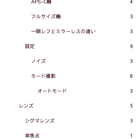
APS-C機
4
フルサイズ機
3
一眼レフとミラーレスの違い
3
設定
9
ノイズ
3
モード撮影
6
オートモード
3
レンズ
5
シグマレンズ
3
単焦点
1