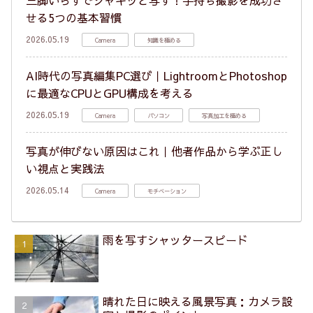
三脚いらずでシャキッと写す！手持ち撮影を成功さ
せる5つの基本習慣
2026.05.19
Camera
知識を極める
AI時代の写真編集PC選び｜LightroomとPhotoshop
に最適なCPUとGPU構成を考える
2026.05.19
Camera
パソコン
写真加工を極める
写真が伸びない原因はこれ｜他者作品から学ぶ正し
い視点と実践法
2026.05.14
Camera
モチベーション
雨を写すシャッタースピード
晴れた日に映える風景写真：カメラ設