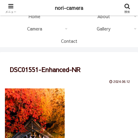
nori-camera
nori-camera
メニュー
検索
Home
About
Camera
Gallery
Contact
DSC01551-Enhanced-NR
2024.06.12