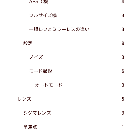
APS-C機
4
フルサイズ機
3
一眼レフとミラーレスの違い
3
設定
9
ノイズ
3
モード撮影
6
オートモード
3
レンズ
5
シグマレンズ
3
単焦点
1