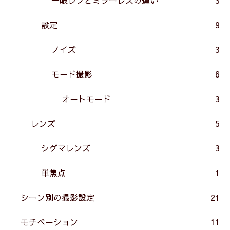
設定
9
ノイズ
3
モード撮影
6
オートモード
3
レンズ
5
シグマレンズ
3
単焦点
1
シーン別の撮影設定
21
モチベーション
11