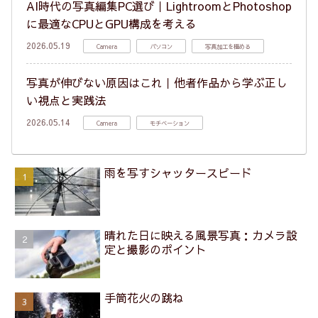
AI時代の写真編集PC選び｜LightroomとPhotoshop
に最適なCPUとGPU構成を考える
2026.05.19
Camera
パソコン
写真加工を極める
写真が伸びない原因はこれ｜他者作品から学ぶ正し
い視点と実践法
2026.05.14
Camera
モチベーション
雨を写すシャッタースピード
晴れた日に映える風景写真：カメラ設
定と撮影のポイント
手筒花火の跳ね