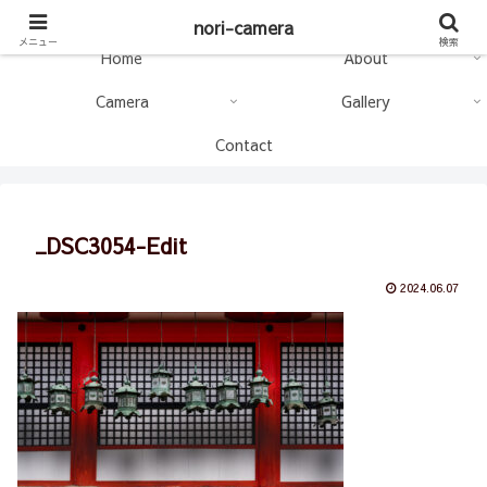
nori-camera
nori-camera
メニュー
検索
Home
About
Camera
Gallery
Contact
_DSC3054-Edit
2024.06.07