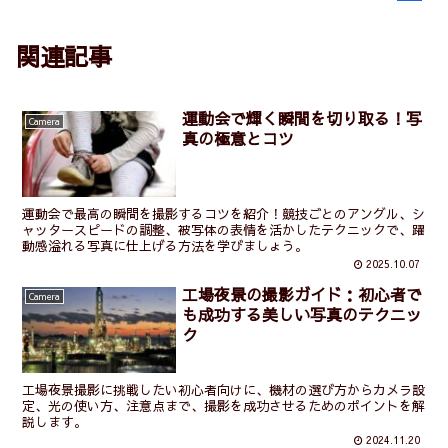
関連記事
運動会で輝く瞬間を切り取る！写
Camera
真の極意とコツ
運動会で最高の瞬間を撮影するコツを紹介！競技ごとのアングル、シ
ャッタースピードの調整、被写体の表情を活かしたテクニックで、躍
動感溢れる写真に仕上げる方法を学びましょう。
2025.10.07
工場夜景の撮影ガイド：初心者で
Camera
も成功する美しい写真のテクニッ
ク
工場夜景撮影に挑戦したい初心者向けに、機材の選び方からカメラ設
定、光の使い方、注意点まで、撮影を成功させるためのポイントを解
説します。
2024.11.20