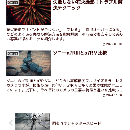
失敗しない花火撮影！トラブル解
Camera
決テクニック
花火撮影で「ピントが合わない」「ブレる」「露出オーバーになる」
などのよくある失敗の解決方法を徹底解説！初心者でも安定して美し
い写真が撮れるコツを紹介します。
2025.05.30
ソニーα7RIIIとα7RＶ比較
Camera
ソニーのα7R IIIとα7R Vは、どちらも高解像度フルサイズミラーレス
カメラですが、技術の進化に伴い、α7R Vは多くの面で性能が向上し
ています。以下に、それぞれのカメラの主要な特徴と違いを比較しま
す。 1. α7R IIIの主な特徴 ...
2024.11.06
雨を写すシャッタースピード