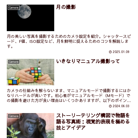
月の撮影
Camera
月の美しい写真を撮影するためのカメラ設定を紹介。シャッタースピ
ード、F値、ISO設定など、月を鮮明に捉えるためのコツを解説しま
す。
2025.01.09
いきなりマニュアル撮影って
Camera
カメラの仕組みを解らないまま、マニュアルモードで撮影するにはか
なりハードルが高いです。初心者がマニュアルモード（Mモード）で
の撮影を避けた方が良い理由はいくつかありますが、以下のポイント
が特に重要です (adsbygoogle = wind...
2024.06.03
ストーリーテリング構図で物語を
Camera
語る写真術：視覚的表現を極める
技とアイデア