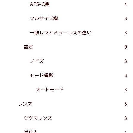
APS-C機
4
フルサイズ機
3
一眼レフとミラーレスの違い
3
設定
9
ノイズ
3
モード撮影
6
オートモード
3
レンズ
5
シグマレンズ
3
単焦点
1