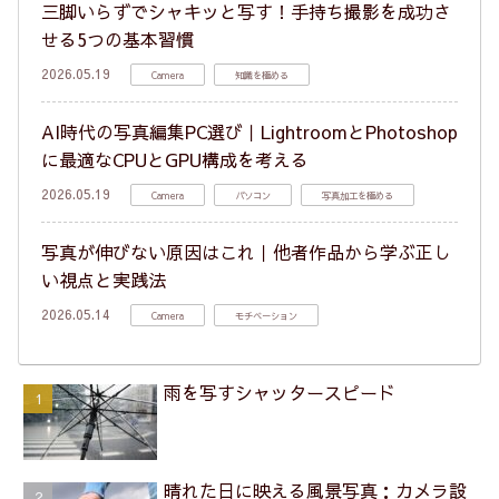
三脚いらずでシャキッと写す！手持ち撮影を成功さ
せる5つの基本習慣
2026.05.19
Camera
知識を極める
AI時代の写真編集PC選び｜LightroomとPhotoshop
に最適なCPUとGPU構成を考える
2026.05.19
Camera
パソコン
写真加工を極める
写真が伸びない原因はこれ｜他者作品から学ぶ正し
い視点と実践法
2026.05.14
Camera
モチベーション
雨を写すシャッタースピード
晴れた日に映える風景写真：カメラ設