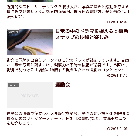
視覚的なストーリーテリングを取り入れ、写真に深みと感動を与える
構図を学びましょう。効果的な構図、被写体の選び方、光と影の活用
法を紹介。
2024.12.09
日常の中のドラマを捉える：街角
Camera
スナップの技術と楽しみ
街角で偶然に出会うシーンには日常のドラマが詰まっています。自然
な一瞬を写真に残すには、観察力と即時の技術が必要です。今回は、
街角で見つける「偶然の物語」を捉えるための撮影のコツとヒントを
解説します。
2024.11.18
運動会
Camera
運動会の撮影で役立つカメラ設定を解説。動きの速い被写体を鮮明に
撮るためのシャッタースピード、F値、ISO設定など、実践的なコツ
を紹介します。
2025.01.09