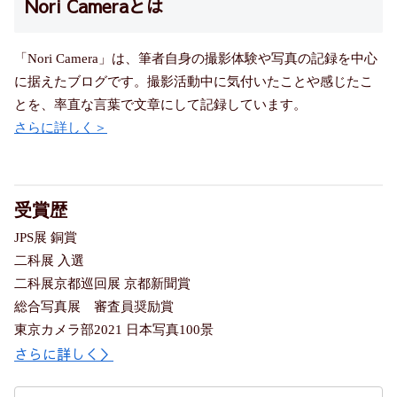
Nori Cameraとは
「Nori Camera」は、筆者自身の撮影体験や写真の記録を中心
に据えたブログです。撮影活動中に気付いたことや感じたこ
とを、率直な言葉で文章にして記録しています。
さらに詳しく＞
受賞歴
JPS展 銅賞
二科展 入選
二科展京都巡回展 京都新聞賞
総合写真展 審査員奨励賞
東京カメラ部2021 日本写真100景
さらに詳しく＞