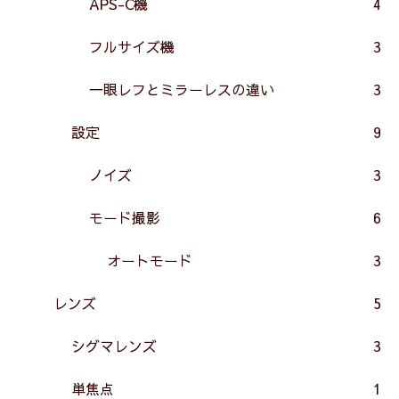
APS-C機
4
フルサイズ機
3
一眼レフとミラーレスの違い
3
設定
9
ノイズ
3
モード撮影
6
オートモード
3
レンズ
5
シグマレンズ
3
単焦点
1