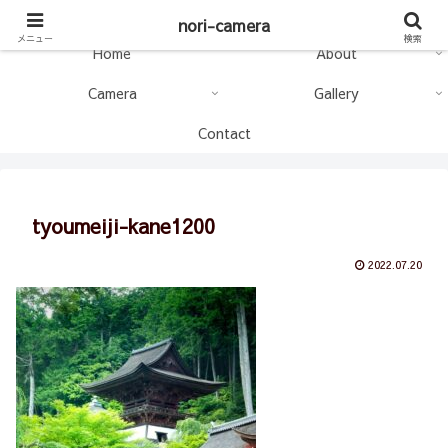
nori-camera
nori-camera
メニュー
検索
Home
About
Camera
Gallery
Contact
tyoumeiji-kane1200
2022.07.20