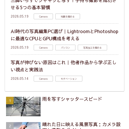
三脚いらずでシャキッと写す！手持ち撮影を成功さ
せる5つの基本習慣
2026.05.19
Camera
知識を極める
AI時代の写真編集PC選び｜LightroomとPhotoshop
に最適なCPUとGPU構成を考える
2026.05.19
Camera
パソコン
写真加工を極める
写真が伸びない原因はこれ｜他者作品から学ぶ正し
い視点と実践法
2026.05.14
Camera
モチベーション
雨を写すシャッタースピード
晴れた日に映える風景写真：カメラ設