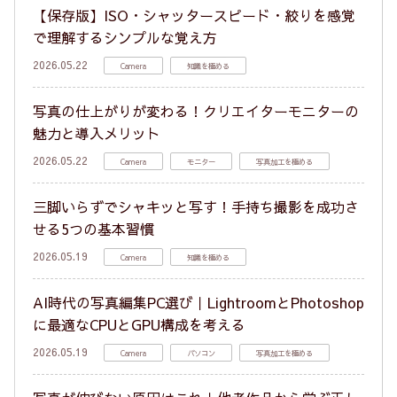
【保存版】ISO・シャッタースピード・絞りを感覚
で理解するシンプルな覚え方
2026.05.22
Camera
知識を極める
写真の仕上がりが変わる！クリエイターモニターの
魅力と導入メリット
2026.05.22
Camera
モニター
写真加工を極める
三脚いらずでシャキッと写す！手持ち撮影を成功さ
せる5つの基本習慣
2026.05.19
Camera
知識を極める
AI時代の写真編集PC選び｜LightroomとPhotoshop
に最適なCPUとGPU構成を考える
2026.05.19
Camera
パソコン
写真加工を極める