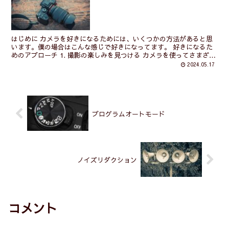
はじめに カメラを好きになるためには、いくつかの方法があると思
います。僕の場合はこんな感じで好きになってます。 好きになるた
めのアプローチ 1. 撮影の楽しみを見つける カメラを使ってさまざま
な被写体やシチュエーションを撮影することで、撮影の楽しさや喜び
2024.05.17
を見つけることができました。自然や風景、人々、動物、建物など、
様々な被写体を撮影してみて、自分の興味や情熱を見つけては、それ
を撮影することを大切にしながら撮っています。 2. 技術や知識の向
上 カメラや写真についての知識を深めることで、撮影の楽しさや満
足感が増しました。カメラの機能や設定、撮影テクニック、画像編集
などについて学び、自分のスキルを向上させることでどんどん好きに
プログラムオートモード
なりました。 3. 写真コミュニティに参加する 写真愛好家やプロのフ
ォトグラファーが集まるコミュニティやイベントに参加することで、
他の人と交流し、写真についての知識や経験を共有することができま
す。また、他の人の作品を見ることで、新しいアイデアやインスピレ
ーションを得ることもできました。 4. 創造性を発揮する カメラを使
ノイズリダクション
って自分の視点や感性を表現することで、創造性を発揮することがで
きます。写真を撮影することで、自分の世界や物語を表現し、他の人
と共有することができます。自分の感性を恥ずかしがらずに信じるこ
とにつきると思っています。 5. 挑戦と成長 新しい技術やスタイルに
挑戦し、自分のスキルや表現力を向上させることで、カメラをより深
く理解し、愛着を持つことができます。挑戦を通じて成長すること
コメント
で、カメラを好きになっています。 結論 カメラを好きになるために
は、自分自身の興味や好奇心を追求し、楽しみながら撮影することが
重要なんじゃないかな。自分なりのスタイルやアプローチを見つける