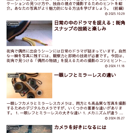
ケーションの見つけ方や、独自の視点で撮影するためのヒントを紹
介。あなたの写真がより魅力的になる方法を学びましょう。（前編）
2025.10.29
日常の中のドラマを捉える：街角
Camera
スナップの技術と楽しみ
街角で偶然に出会うシーンには日常のドラマが詰まっています。自然
な一瞬を写真に残すには、観察力と即時の技術が必要です。今回は、
街角で見つける「偶然の物語」を捉えるための撮影のコツとヒントを
解説します。
2024.11.18
一眼レフとミラーレスの違い
Camera
一眼レフカメラとミラーレスカメラは、両方とも高品質な写真を撮影
するためのデジタルカメラですが、いくつかの重要な違いがありま
す。 1. 一眼レフとミラーレスの大きな違い 1. メカニズムが違う ミ
ラーレスカメラは、名前の通りミラーメカニズムが...
2024.05.27
カメラを好きになるには
Camera