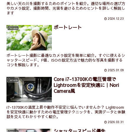
美しい天の川を撮影するためのポイントを紹介。適切な場所の選び方
やカメラ設定、撮影時間、光害を避けるためのヒントを詳しく解説し
ます
2024.12.23
ポートレート
Camera
ポートレート撮影に最適なカメラ設定を簡単に紹介。すぐに使えるシ
ャッタースピード、F値、ISOの設定方法で魅力的な写真を撮影する
コツを解説します。
2025.01.09
Core i7-13700Kの電圧管理で
Camera
Lightroomを安定快適に｜Nori
Camera風
i7-13700Kの温度上昇や動作不安定に悩んでいませんか？ Lightroom
を安定快適に動かすための電圧管理テクニックを、実測データと体験
談を交えてわかりやすく紹介。
2026.03.31
シャッタースピード優先
Camera