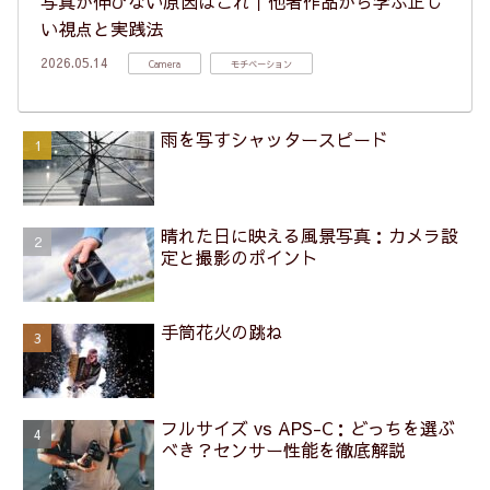
写真が伸びない原因はこれ｜他者作品から学ぶ正し
い視点と実践法
2026.05.14
Camera
モチベーション
雨を写すシャッタースピード
晴れた日に映える風景写真：カメラ設
定と撮影のポイント
手筒花火の跳ね
フルサイズ vs APS-C：どっちを選ぶ
べき？センサー性能を徹底解説