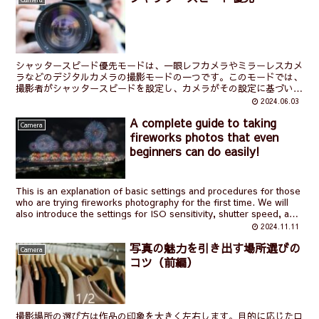
シャッタースピード優先モードは、一眼レフカメラやミラーレスカメ
ラなどのデジタルカメラの撮影モードの一つです。このモードでは、
撮影者がシャッタースピードを設定し、カメラがその設定に基づいて
絞りを自動的に調整します。シャッタースピード優先モード...
2024.06.03
A complete guide to taking
Camera
fireworks photos that even
beginners can do easily!
This is an explanation of basic settings and procedures for those
who are trying fireworks photography for the first time. We will
also introduce the settings for ISO sensitivity, shutter speed, and
F-stop, as well as examples of mistakes, so you can take
2024.11.11
beautiful fireworks photos without hesitation.
写真の魅力を引き出す場所選びの
Camera
コツ（前編）
撮影場所の選び方は作品の印象を大きく左右します。目的に応じたロ