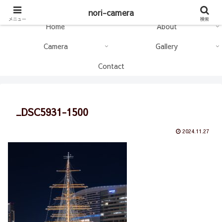
nori-camera
nori-camera
メニュー
検索
Home
About
Camera
Gallery
Contact
_DSC5931-1500
2024.11.27