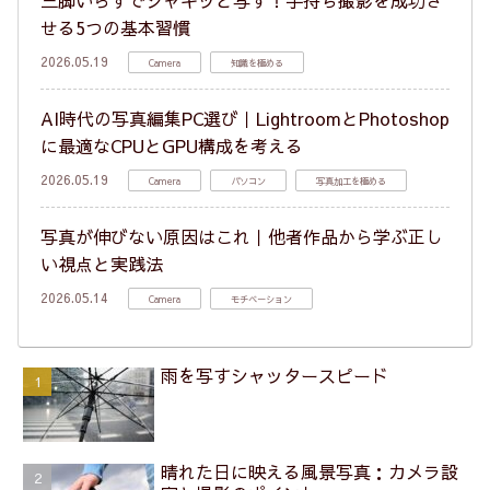
三脚いらずでシャキッと写す！手持ち撮影を成功さ
せる5つの基本習慣
2026.05.19
Camera
知識を極める
AI時代の写真編集PC選び｜LightroomとPhotoshop
に最適なCPUとGPU構成を考える
2026.05.19
Camera
パソコン
写真加工を極める
写真が伸びない原因はこれ｜他者作品から学ぶ正し
い視点と実践法
2026.05.14
Camera
モチベーション
雨を写すシャッタースピード
晴れた日に映える風景写真：カメラ設