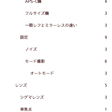
APS-C機
4
フルサイズ機
3
一眼レフとミラーレスの違い
3
設定
9
ノイズ
3
モード撮影
6
オートモード
3
レンズ
5
シグマレンズ
3
単焦点
1