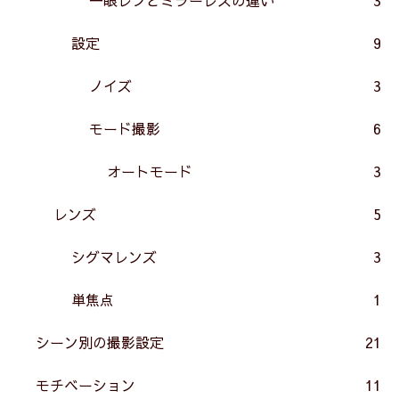
設定
9
ノイズ
3
モード撮影
6
オートモード
3
レンズ
5
シグマレンズ
3
単焦点
1
シーン別の撮影設定
21
モチベーション
11