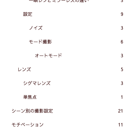
設定
9
ノイズ
3
モード撮影
6
オートモード
3
レンズ
5
シグマレンズ
3
単焦点
1
シーン別の撮影設定
21
モチベーション
11