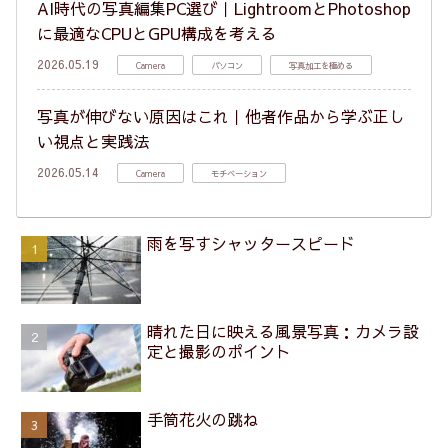
AI時代の写真編集PC選び｜LightroomとPhotoshop
に最適なCPUとGPU構成を考える
2026.05.19
Camera
パソコン
写真加工を極める
写真が伸びない原因はこれ｜他者作品から学ぶ正し
い視点と実践法
2026.05.14
Camera
モチベーション
雨を写すシャッタースピード
晴れた日に映える風景写真：カメラ設
定と撮影のポイント
手筒花火の跳ね