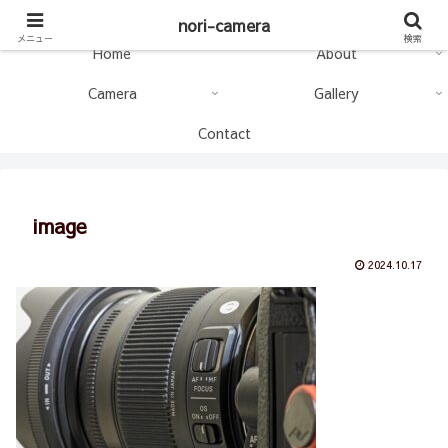
nori-camera
nori-camera
メニュー
検索
Home
About
Camera
Gallery
Contact
image
2024.10.17