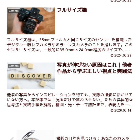
2024.05.25
フルサイズ機
Camera
フルサイズ機は、35mmフィルムと同じサイズのセンサーを搭載した
デジタル一眼レフカメラやミラーレスカメラのことを指します。この
センサーサイズは、一般的に35.9mm × 24.0mm程度のサイズで、広
い視野を提供し、高画質な写真を撮影するこ...
2024.05.29
写真が伸びない原因はこれ｜他者
Camera
作品から学ぶ正しい視点と実践法
他者の写真からインスピレーションを得ても、実際の撮影に活かせて
いない方へ。本記事では「見るだけで終わらせない」ための具体的な
思考法と実践手順を解説。構図・光・テーマ設計まで、表現力を一段
引き上げる方法を体系的にまとめています。
2026.05.14
撮影の目的を見つける：あなたのカメラ