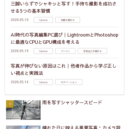
三脚いらずでシャキッと写す！手持ち撮影を成功さ
せる5つの基本習慣
2026.05.19
Camera
知識を極める
AI時代の写真編集PC選び｜LightroomとPhotoshop
に最適なCPUとGPU構成を考える
2026.05.19
Camera
パソコン
写真加工を極める
写真が伸びない原因はこれ｜他者作品から学ぶ正し
い視点と実践法
2026.05.14
Camera
モチベーション
雨を写すシャッタースピード
晴れた日に映える風景写真：カメラ設