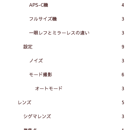
APS-C機
4
フルサイズ機
3
一眼レフとミラーレスの違い
3
設定
9
ノイズ
3
モード撮影
6
オートモード
3
レンズ
5
シグマレンズ
3
単焦点
1