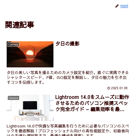
nori
関連記事
夕日の撮影
Camera
夕日の美しい写真を撮るためのカメラ設定を紹介。直ぐに実践できる
シャッタースピード、F値、ISO設定を解説し、夕日の魅力を引き出
すコツを伝授します。
2025.01.09
Lightroom 14.0をスムーズに動作
Camera
させるためのパソコン推奨スペッ
ク完全ガイド – 編集効率を最大
化するためのヒント
Lightroom 14.0で快適な写真編集を行うために必要なパソコンのスペ
ックを徹底解説！プロフェッショナル向けの高性能設定や、初級者向
けの手頃な選択肢まで、最適な構成を提案します。