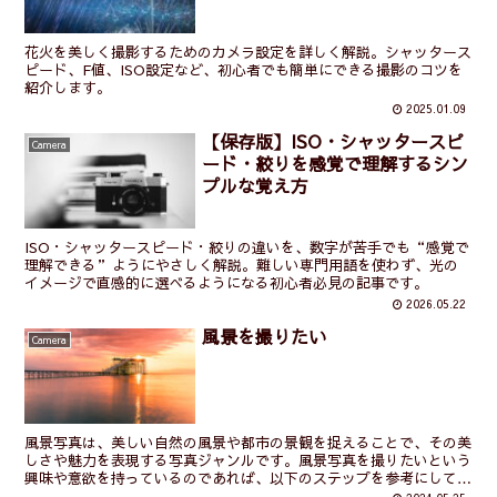
花火を美しく撮影するためのカメラ設定を詳しく解説。シャッタース
ピード、F値、ISO設定など、初心者でも簡単にできる撮影のコツを
紹介します。
2025.01.09
【保存版】ISO・シャッタースピ
Camera
ード・絞りを感覚で理解するシン
プルな覚え方
ISO・シャッタースピード・絞りの違いを、数字が苦手でも“感覚で
理解できる”ようにやさしく解説。難しい専門用語を使わず、光の
イメージで直感的に選べるようになる初心者必見の記事です。
2026.05.22
風景を撮りたい
Camera
風景写真は、美しい自然の風景や都市の景観を捉えることで、その美
しさや魅力を表現する写真ジャンルです。風景写真を撮りたいという
興味や意欲を持っているのであれば、以下のステップを参考にして、
風景写真を楽しむことができます 場所の選択 風景写真を...