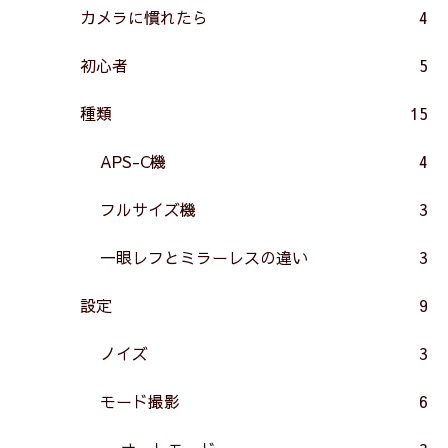
カメラに慣れたら
4
初心者
5
種類
15
APS-C機
4
フルサイズ機
3
一眼レフとミラーレスの違い
3
設定
9
ノイズ
3
モード撮影
6