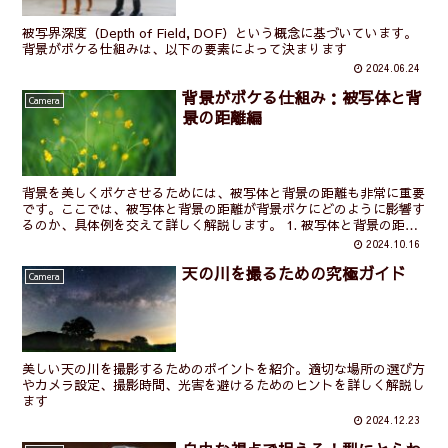
被写界深度（Depth of Field, DOF）という概念に基づいています。
背景がボケる仕組みは、以下の要素によって決まります
2024.06.24
背景がボケる仕組み：被写体と背
Camera
景の距離編
背景を美しくボケさせるためには、被写体と背景の距離も非常に重要
です。ここでは、被写体と背景の距離が背景ボケにどのように影響す
るのか、具体例を交えて詳しく解説します。 1. 被写体と背景の距離
の基本 定義 被写体と背景の距離は、被写体とその後...
2024.10.16
天の川を撮るための究極ガイド
Camera
美しい天の川を撮影するためのポイントを紹介。適切な場所の選び方
やカメラ設定、撮影時間、光害を避けるためのヒントを詳しく解説し
ます
2024.12.23