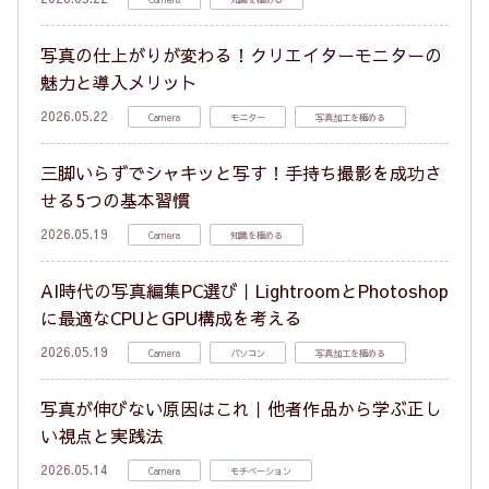
写真の仕上がりが変わる！クリエイターモニターの
魅力と導入メリット
2026.05.22
Camera
モニター
写真加工を極める
三脚いらずでシャキッと写す！手持ち撮影を成功さ
せる5つの基本習慣
2026.05.19
Camera
知識を極める
AI時代の写真編集PC選び｜LightroomとPhotoshop
に最適なCPUとGPU構成を考える
2026.05.19
Camera
パソコン
写真加工を極める
写真が伸びない原因はこれ｜他者作品から学ぶ正し
い視点と実践法
2026.05.14
Camera
モチベーション