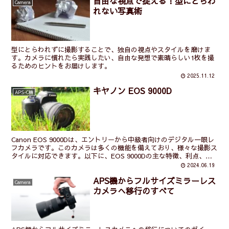
自由な視点で捉える！型にとらわ
Camera
れない写真術
型にとらわれずに撮影することで、独自の視点やスタイルを磨けま
す。カメラに慣れたら実践したい、自由な発想で素晴らしい1枚を撮
るためのヒントをお届けします。
2025.11.12
キヤノン EOS 9000D
APS-C機
Canon EOS 9000Dは、エントリーから中級者向けのデジタル一眼レ
フカメラです。このカメラは多くの機能を備えており、様々な撮影ス
タイルに対応できます。以下に、EOS 9000Dの主な特徴、利点、欠
点、およびそれに関連する情報を説明します。
2024.06.19
APS機からフルサイズミラーレス
Camera
カメラへ移行のすべて