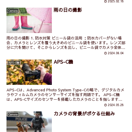
2025.02.18
雨の日の撮影
Camera
雨の日の撮影 1. 防水対策 ビニール袋の活用 ：防水カバーがない場
合、カメラとレンズを覆う大きめのビニール袋を使います。レンズ部
分に穴を開けて、そこからレンズを出し、ビニール袋でカメラ全体を
覆います。簡易的ですが効果的です。 容易な着脱で...
2024.06.04
APS-C機
APS-C機
APS-Cは、Advanced Photo System Type-Cの略で、デジタルカメ
ラやフィルムカメラのセンサーサイズを指す用語です。 APS-C機
は、APS-Cサイズのセンサーを搭載したカメラのことを指します。
このセンサーサイズは、...
2024.05.28
カメラの背景がボケる仕組み
Camera