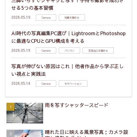
三脚いらずでシャキッと写す！手持ち撮影を成功さ
せる5つの基本習慣
2026.05.19
Camera
知識を極める
AI時代の写真編集PC選び｜LightroomとPhotoshop
に最適なCPUとGPU構成を考える
2026.05.19
Camera
パソコン
写真加工を極める
写真が伸びない原因はこれ｜他者作品から学ぶ正し
い視点と実践法
2026.05.14
Camera
モチベーション
雨を写すシャッタースピード
晴れた日に映える風景写真：カメラ設