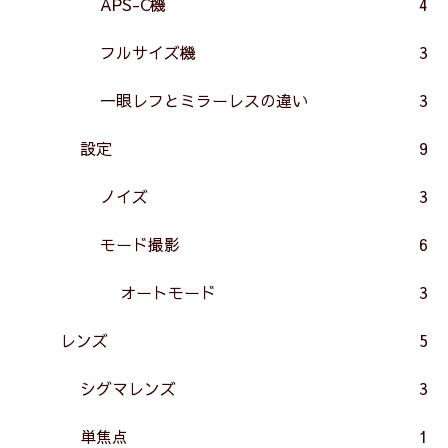
APS-C機
4
フルサイズ機
3
一眼レフとミラーレスの違い
3
設定
9
ノイズ
3
モード撮影
6
オートモード
3
レンズ
5
シグマレンズ
3
単焦点
1