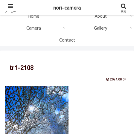
nori-camera
nori-camera
メニュー
検索
Home
About
Camera
Gallery
Contact
tr1-2108
2024.06.07